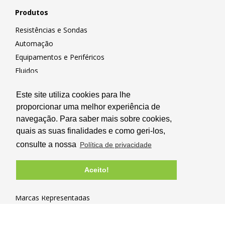
Produtos
Resistências e Sondas
Automação
Equipamentos e Periféricos
Fluidos
Transmissão Mecânica
Este site utiliza cookies para lhe
proporcionar uma melhor experiência de
Novidades e Promoções
navegação. Para saber mais sobre cookies,
Promoções
quais as suas finalidades e como geri-los,
Serviços de Manutenção
consulte a nossa
Política de privacidade
Novidades
Aceito!
Marcas
Marcas Representadas
Marcas Resitec