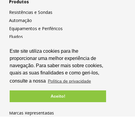
Produtos
Resistências e Sondas
Automação
Equipamentos e Periféricos
Fluidos
Transmissão Mecânica
Este site utiliza cookies para lhe
proporcionar uma melhor experiência de
Novidades e Promoções
navegação. Para saber mais sobre cookies,
Promoções
quais as suas finalidades e como geri-los,
Serviços de Manutenção
consulte a nossa
Política de privacidade
Novidades
Aceito!
Marcas
Marcas Representadas
Marcas Resitec