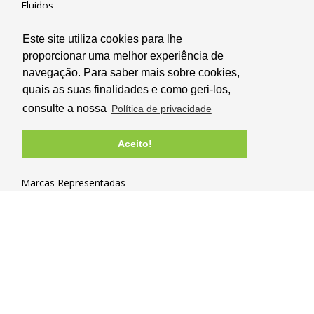
Fluidos
Transmissão Mecânica
Este site utiliza cookies para lhe
proporcionar uma melhor experiência de
Novidades e Promoções
navegação. Para saber mais sobre cookies,
Promoções
quais as suas finalidades e como geri-los,
Serviços de Manutenção
consulte a nossa
Política de privacidade
Novidades
Aceito!
Marcas
Marcas Representadas
Marcas Resitec
Informações
Catálogos
Apoio ao Cliente
Contactos